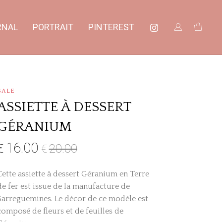
RNAL
PORTRAIT
PINTEREST
SALE
ASSIETTE À DESSERT
GÉRANIUM
16.00
€
20.00
€
Cette assiette à dessert Géranium en Terre
de fer est issue de la manufacture de
Sarreguemines. Le décor de ce modèle est
composé de fleurs et de feuilles de