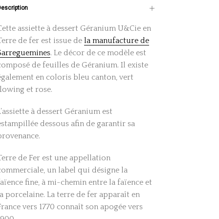
Description
Cette assiette à dessert Géranium U&Cie en
Terre de fer est issue de
la manufacture de
Sarreguemines
. Le décor de ce modèle est
composé de feuilles de Géranium. Il existe
également en coloris bleu canton, vert
flowing et rose.
L’assiette à dessert Géranium est
estampillée dessous afin de garantir sa
provenance.
Terre de Fer est une appellation
commerciale, un label qui désigne la
faïence fine, à mi-chemin entre la faïence et
la porcelaine. La terre de fer apparaît en
France vers 1770 connaît son apogée vers
1900.