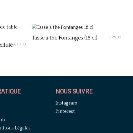
Tasse à thé Fontanges (18 cl)
25.00
€
ellule
15.00
–
18.00
€
€
RATIQUE
NOUS SUIVRE
Instagram
Pinterest
pte
tions Légales