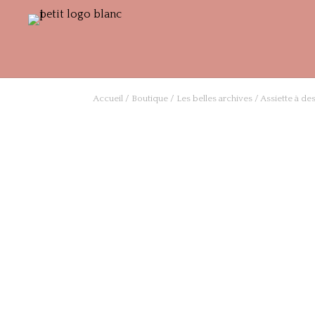
Accueil
/
Boutique
/
Les belles archives
/ Assiette à de