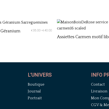
s Géranium
35.00
–
40.00
€
€
Assiettes Carmen motif lib
L’UNIVERS
INFO P
Boutique
Contact
Journal
Livraison
Portrait
Mon Com
CGV & Men