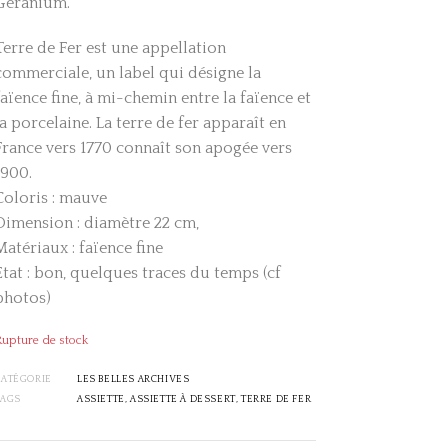
Géranium.
Terre de Fer est une appellation
commerciale, un label qui désigne la
faïence fine, à mi-chemin entre la faïence et
la porcelaine. La terre de fer apparaît en
France vers 1770 connaît son apogée vers
1900.
Coloris : mauve
Dimension : diamètre 22 cm,
Matériaux : faïence fine
Etat : bon, quelques traces du temps (cf
photos)
Rupture de stock
CATÉGORIE
LES BELLES ARCHIVES
TAGS
ASSIETTE
,
ASSIETTE À DESSERT
,
TERRE DE FER