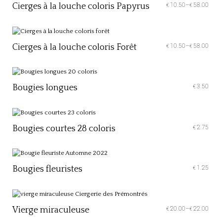
Cierges à la louche coloris Papyrus
10.50
–
58.00
€
€
Cierges à la louche coloris Forêt
10.50
–
58.00
€
€
Bougies longues
3.50
€
Bougies courtes 28 coloris
2.75
€
Bougies fleuristes
1.25
€
Vierge miraculeuse
20.00
–
22.00
€
€