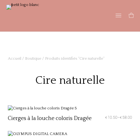
Accueil
/
Boutique
/ Produits identifiés “Cire naturelle”
Cire naturelle
Cierges à la louche coloris Dragée
10.50
–
58.00
€
€