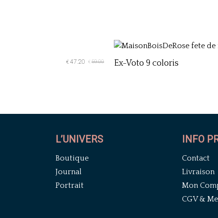
47.20
59.00
Ex-Voto 9 coloris
€
€
L’UNIVERS
INFO P
Boutique
Contact
Journal
Livraison
Portrait
Mon Com
CGV & Men