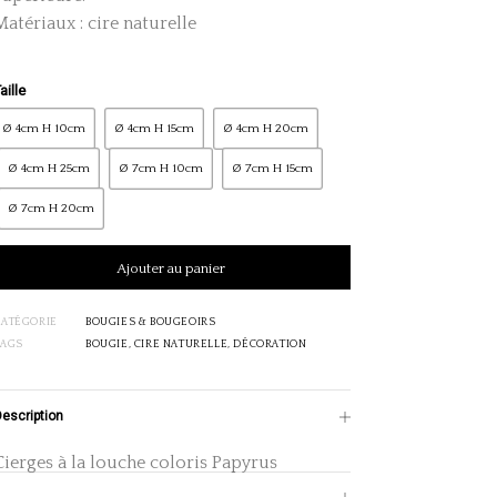
Matériaux : cire naturelle
aille
Ø 4cm H 10cm
Ø 4cm H 15cm
Ø 4cm H 20cm
Ø 4cm H 25cm
Ø 7cm H 10cm
Ø 7cm H 15cm
Ø 7cm H 20cm
Ajouté au panier
Ajouter au panier
CATÉGORIE
BOUGIES & BOUGEOIRS
TAGS
BOUGIE
,
CIRE NATURELLE
,
DÉCORATION
Description
Cierges à la louche coloris Papyrus