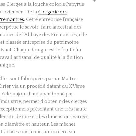
Les Cierges à la louche coloris Papyrus
proviennent de la
Ciergerie des
Prémontrés
. Cette entreprise française
perpétue le savoir-faire ancestral des
moines de l’Abbaye des Prémontrés, elle
est classée entreprise du patrimoine
vivant. Chaque bougie est le fruit d’un
travail artisanal de qualité à la finition
unique.
Elles sont fabriquées par un Maître
Cirier via un procédé datant du XVème
siècle, aujourd’hui abandonné par
l’industrie, permet d’obtenir des cierges
exceptionnels présentant une très haute
densité de cire et des dimensions variées
en diamètre et hauteur. Les mèches
attachées une à une sur un cerceau