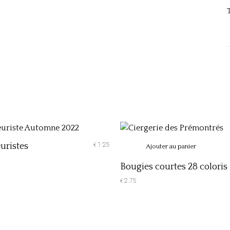
Added to cart
uristes
1.25
€
Ajouter au panier
Bougies courtes 28 coloris
2.75
€