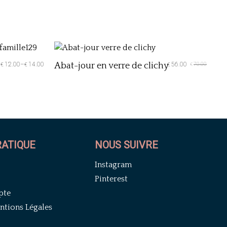
12.00
–
14.00
Abat-jour en verre de clichy
56.00
70.00
€
€
€
€
RATIQUE
NOUS SUIVRE
Instagram
Pinterest
pte
tions Légales