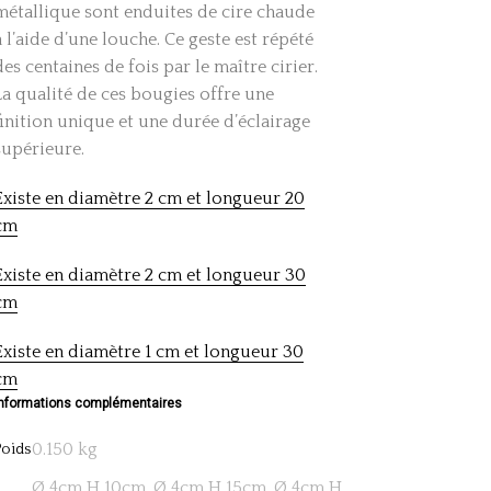
métallique sont enduites de cire chaude
à l’aide d’une louche. Ce geste est répété
des centaines de fois par le maître cirier.
La qualité de ces bougies offre une
finition unique et une durée d’éclairage
supérieure.
Existe en diamètre 2 cm et longueur 20
cm
Existe en diamètre 2 cm et longueur 30
cm
Existe en diamètre 1 cm et longueur 30
cm
Informations complémentaires
0.150 kg
Poids
Ø 4cm H 10cm, Ø 4cm H 15cm, Ø 4cm H