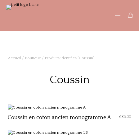
Accueil
/
Boutique
/ Produits identifiés “Coussin”
Coussin
Coussin en coton ancien monogramme A
35.00
€