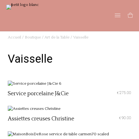
Accueil
/
Boutique
/
Art de la Table
/ Vaisselle
Vaisselle
Service porcelaine J&Cie
275.00
€
Assiettes creuses Christine
90.00
€