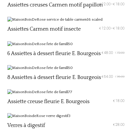
Assiettes creuses Carmen motif papillon
12.00
–
18.00
€
€
Assiettes Carmen motif insecte
12.00
–
18.00
€
€
6 Assiettes à dessert fleurie E. Bourgeois
48.00
72.00
€
€
8 Assiettes à dessert fleurie E. Bourgeois
64.00
96.00
€
€
Assiette creuse fleurie E. Bourgeois
18.00
€
Verres à digestif
28.00
€