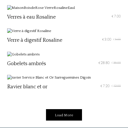
Verres à eau Rosaline
7.00
€
Verre à digestif Rosaline
3.00
6.00
€
€
Gobelets ambrés
28.80
36.00
€
€
Ravier blanc et or
7.20
12.00
€
€
Load More
Load More