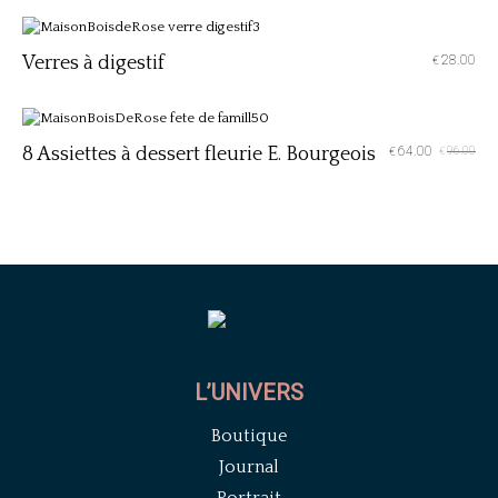
Verres à digestif
28.00
€
8 Assiettes à dessert fleurie E. Bourgeois
64.00
96.00
€
€
L’UNIVERS
Boutique
Journal
Portrait