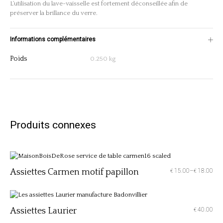
L’utilisation du lave-vaisselle est fortement déconseillée afin de
préserver la brillance du verre.
Informations complémentaires
Poids
0.250 kg
Produits connexes
Assiettes Carmen motif papillon
15.00
–
18.00
€
€
Assiettes Laurier
40.00
€