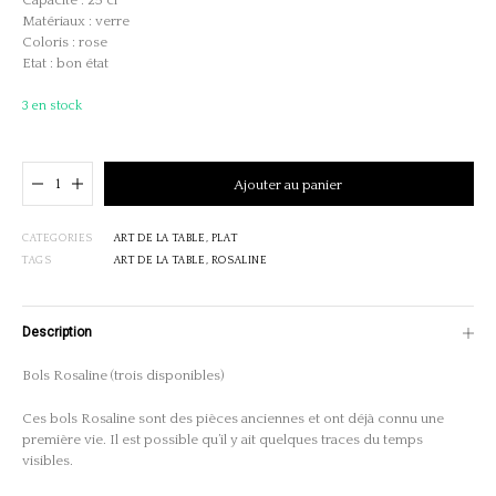
Capacité : 25 cl
Matériaux : verre
Coloris : rose
Etat : bon état
3 en stock
Ajouté au panier
Ajouter au panier
CATEGORIES
ART DE LA TABLE
,
PLAT
TAGS
ART DE LA TABLE
,
ROSALINE
Description
Bols Rosaline (trois disponibles)
Ces bols Rosaline sont des pièces anciennes et ont déjà connu une
première vie. Il est possible qu’il y ait quelques traces du temps
visibles.