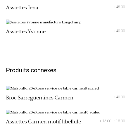
Assiettes Iena
45.00
€
Assiettes Yvonne
40.00
€
Produits connexes
Broc Sarreguemines Carmen
40.00
€
Assiettes Carmen motif libellule
15.00
–
18.00
€
€