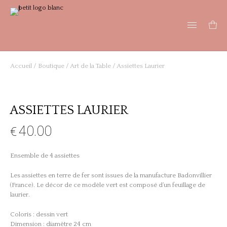
Accueil
/
Boutique
/
Art de la Table
/ Assiettes Laurier
ASSIETTES LAURIER
40.00
€
Ensemble de 4 assiettes
Les assiettes en terre de fer sont issues de la manufacture Badonvillier
(France). Le décor de ce modèle vert est composé d’un feuillage de
laurier.
Coloris : dessin vert
Dimension : diamètre 24 cm