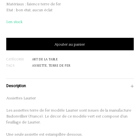
Matériaux : faïence terre de fer
Etat : bon état, aucun éclat
1 en stock
Ajouté au panier
Ajouter au panier
CATÉGORIE
ART DE LA TABLE
TAGS
ASSIETTE
,
TERRE DE FER
Description
Assiettes Laurier
Les assiettes terre de fer modèle Laurier sont issues de la manufacture
Badonvillier (France). Le décor de ce modèle vert est composé d’un
feuillage de Laurier.
Une seule assiette est estampillée dessous.